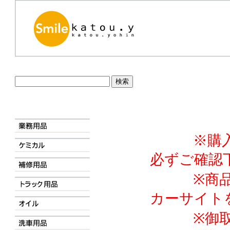
※購入前
必ずご確認
※商品詳
カーサイト
※御取寄