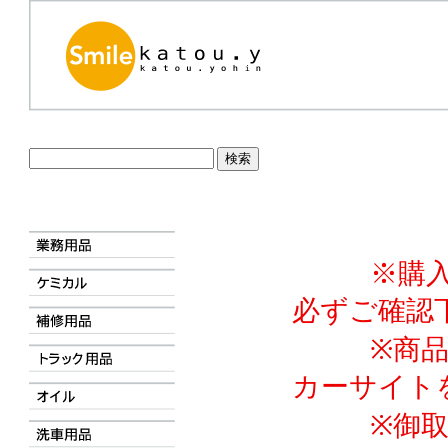
※購
必ずご確認
※商
カーサイト
※御