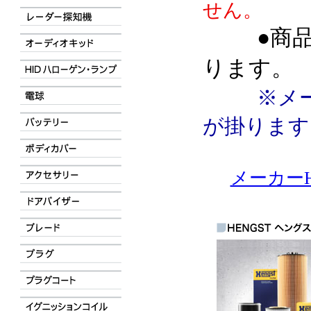
せん。
●商
ります。
※メ
が掛ります
メーカーH