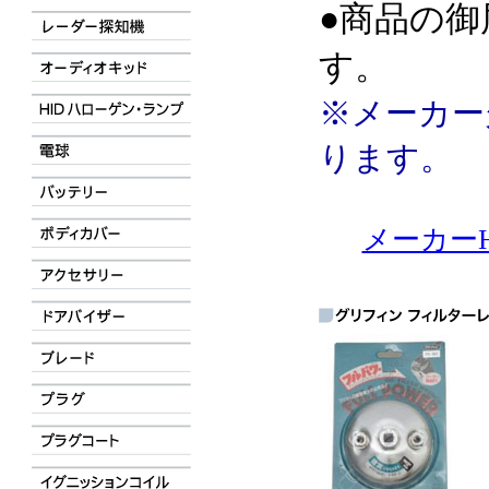
●商品の御
す。
※メーカー
ります。
メーカーH