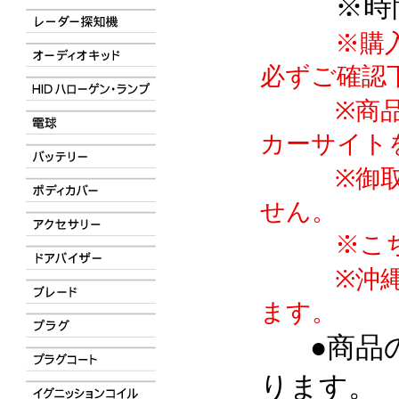
※時
※購入前
必ずご確認
※商品詳
カーサイト
※御取寄
せん。
※こちら
※沖縄県
ます。
●商品
ります。