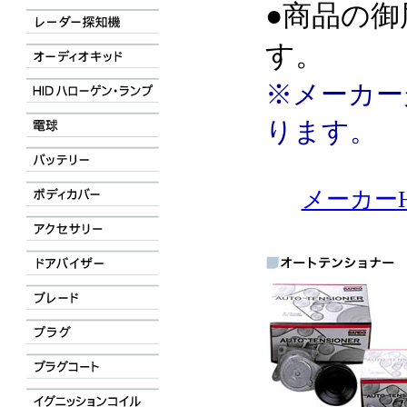
●商品の御
す。
※メーカー
ります。
メーカーH