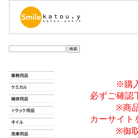
※購入前
必ずご確認
※商品詳
カーサイト
※御取寄